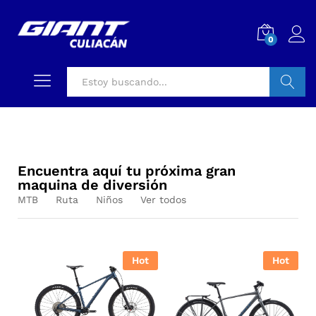
0
Buscar
Encuentra aquí tu próxima gran
maquina de diversión
MTB
Ruta
Niños
Ver todos
Hot
Hot