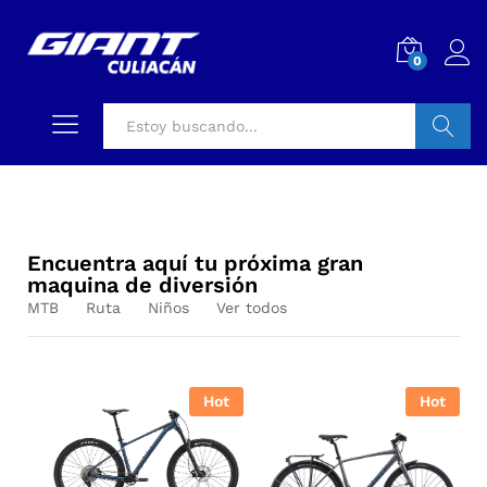
0
Buscar
Encuentra aquí tu próxima gran
maquina de diversión
MTB
Ruta
Niños
Ver todos
Hot
Hot