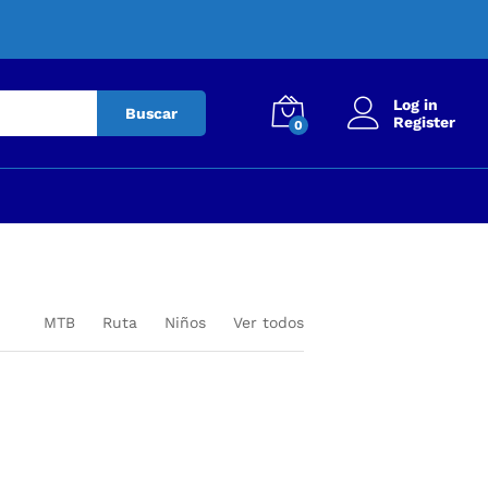
Log in
Buscar
Register
0
MTB
Ruta
Niños
Ver todos