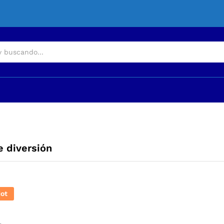
e diversión
ot