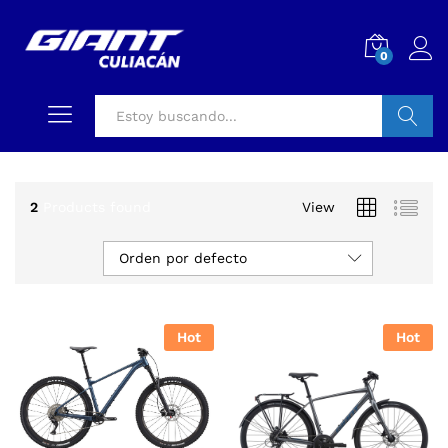
0
Buscar
2
Products found
View
Orden por defecto
Hot
Hot